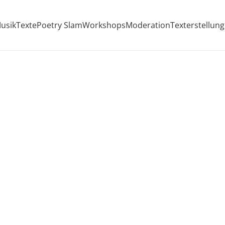
usik
Texte
Poetry Slam
Workshops
Moderation
Texterstellung